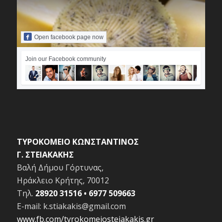
Open facebook page now
Join our Facebook community
ΤΥΡΟΚΟΜΕΙΟ ΚΩΝΣΤΑΝΤΙΝΟΣ
Γ. ΣΤΕΙΑΚΑΚΗΣ
Βαλή Δήμου Γόρτυνας,
Ηράκλειο Κρήτης, 70012
Τηλ.
28920 31516 • 6977 509663
E-mail: k.stiakakis
@gmail.com
www.fb.com/tyrokomeiosteiakakis.gr